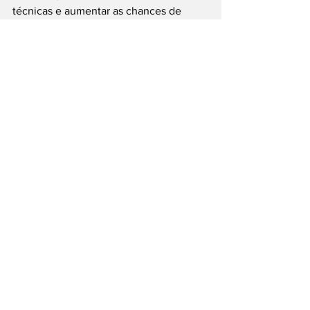
técnicas e aumentar as chances de 
inserção ou crescimento no mercado de 
trabalho.
#Boituva
#SENAI
#CircuitosEletricos
#CursoGratuito
#QualificacaoProfissional
___
Siga nossas Redes Sociais: @PortalJT | 
X: @PortalJT_News
Cidades
Boituva