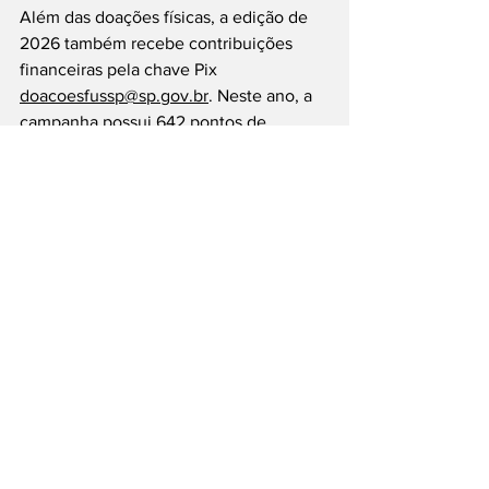
Além das doações físicas, a edição de 
2026 também recebe contribuições 
financeiras pela chave Pix 
doacoesfussp@sp.gov.br
. Neste ano, a 
campanha possui 642 pontos de 
arrecadação espalhados pelo estado, 
além de unidades do Poupatempo, 
estações de metrô e trem e o Centro de 
Distribuição do Fundo Social, na capital 
paulista.
#CampanhaDoAgasalho
#SãoPaulo
#Solidariedade
#FundoSocial
#Frio
___
Siga nossas Redes Sociais: @PortalJT | 
X: @PortalJT_News
São Paulo