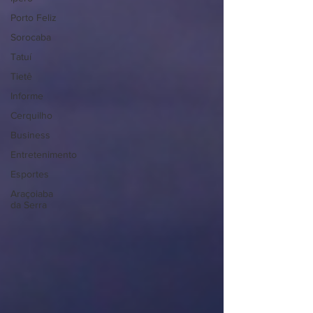
Porto Feliz
Sorocaba
Tatuí
Tietê
Informe
Cerquilho
Business
Entretenimento
Esportes
Araçoiaba
da Serra