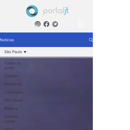
Notícias
São Paulo
Todos os
posts
Cidades
Nacionais
Colunistas
São Paulo
Boituva
Cesário
Lange
Iperó