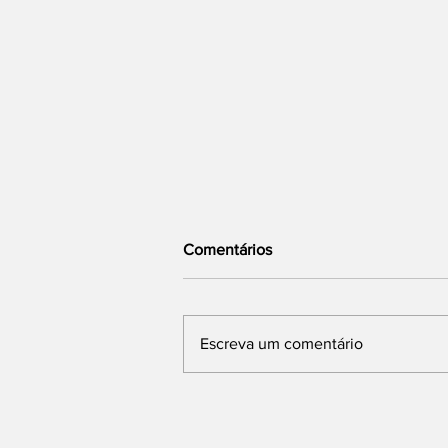
Comentários
Escreva um comentário
Duas Chuvas de Meteoros
Prometem Espetáculo no Céu
Nesta Semana