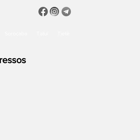
Sorocaba
Tatuí
Tietê
ressos