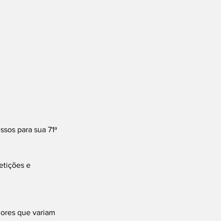
ssos para sua 71ª 
etições e 
lores que variam 