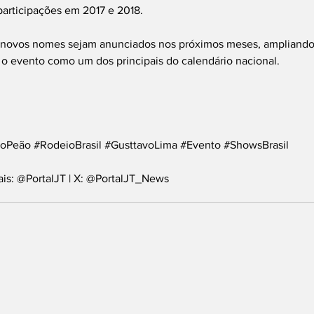
 participações em 2017 e 2018.
e novos nomes sejam anunciados nos próximos meses, ampliando
 o evento como um dos principais do calendário nacional.
DoPeão
#RodeioBrasil
#GusttavoLima
#Evento
#ShowsBrasil
ais: @PortalJT | X: @PortalJT_News