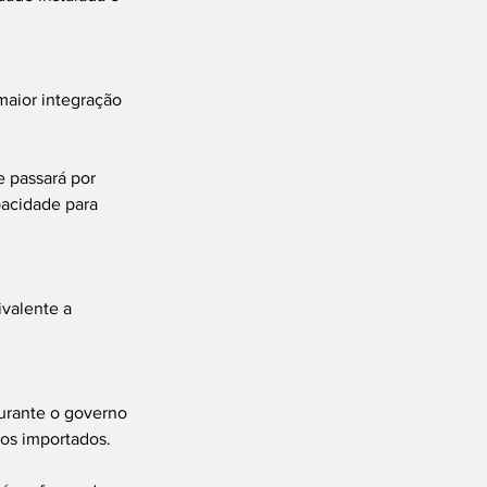
maior integração 
e passará por 
acidade para 
ivalente a 
urante o governo 
os importados.