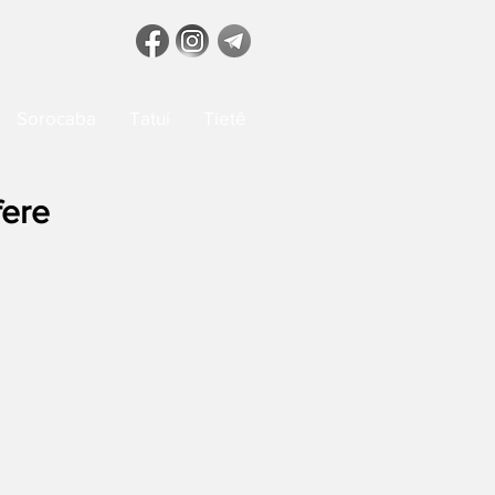
Sorocaba
Tatuí
Tietê
fere