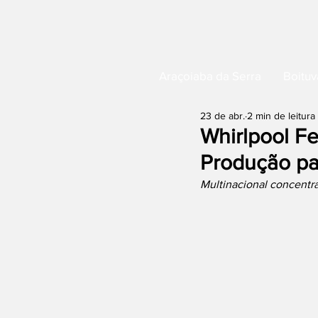
Araçoiaba da Serra
Boituv
23 de abr.
2 min de leitura
Whirlpool Fe
Produção pa
Multinacional concentr