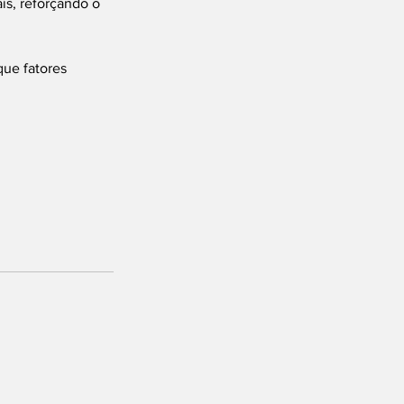
ís, reforçando o 
que fatores 