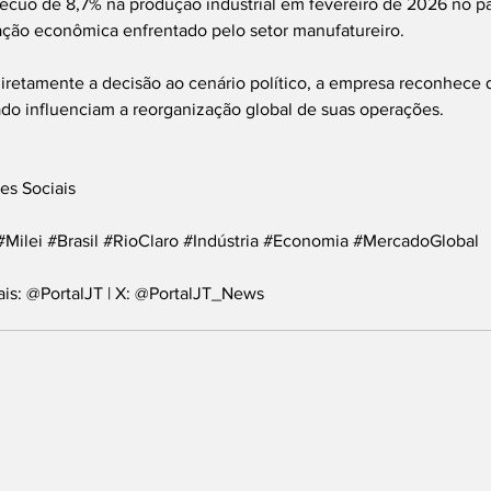
recuo de 8,7% na produção industrial em fevereiro de 2026 no pa
ção econômica enfrentado pelo setor manufatureiro.
diretamente a decisão ao cenário político, a empresa reconhece 
o influenciam a reorganização global de suas operações.
es Sociais
#Milei
#Brasil
#RioClaro
#Indústria
#Economia
#MercadoGlobal
ais: @PortalJT | X: @PortalJT_News