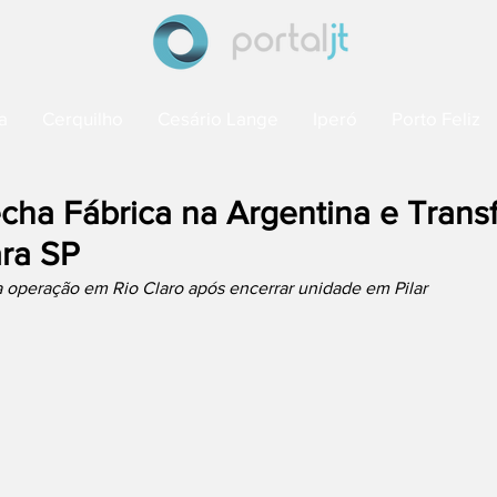
a
Cerquilho
Cesário Lange
Iperó
Porto Feliz
cha Fábrica na Argentina e Trans
ra SP
a operação em Rio Claro após encerrar unidade em Pilar