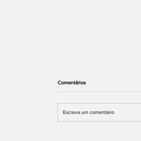
Comentários
Escreva um comentário
Brasil e China Integram
Pagamentos por QR Code