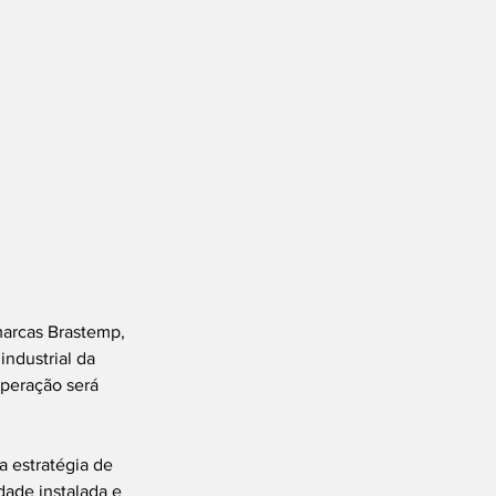
marcas Brastemp, 
ndustrial da 
operação será 
 estratégia de 
ade instalada e 