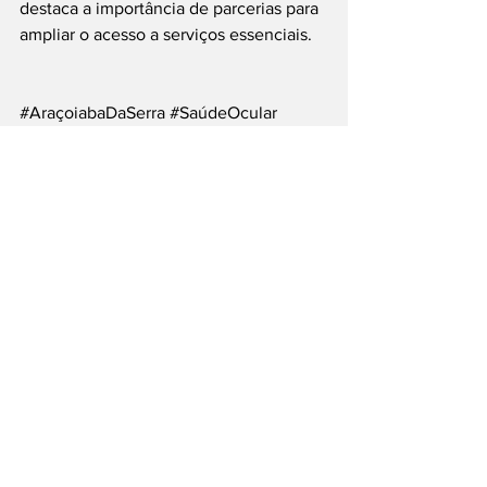
destaca a importância de parcerias para 
ampliar o acesso a serviços essenciais.
#AraçoiabaDaSerra
#SaúdeOcular
#BOS
#AtendimentoGratuito
#Saúde
___
Siga nossas Redes Sociais: @PortalJT | 
X: @PortalJT_News
Cidades
Araçoiaba da Serra