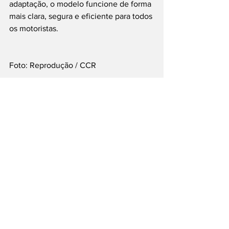
adaptação, o modelo funcione de forma 
mais clara, segura e eficiente para todos 
os motoristas.
Foto: Reprodução / CCR
#FreeFlow
#Pedágio
#CNH
#Transporte
#Rodovias
___
Siga nossas Redes Sociais: @PortalJT | 
X: @PortalJT_News
Nacionais