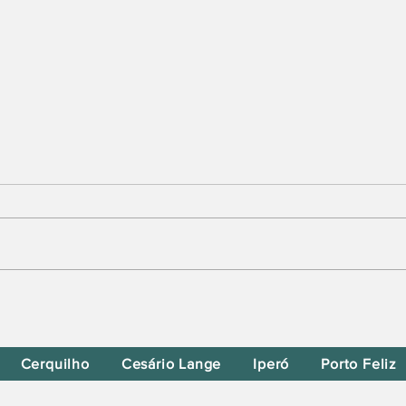
Flávio Bolsonaro Anuncia
Alfredo Gaspar como Vice em
Sua Chapa
Cerquilho
Cesário Lange
Iperó
Porto Feliz