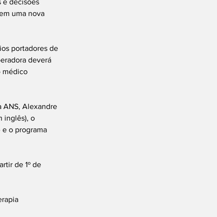
 e decisões 
o em uma nova 
os portadores de 
peradora deverá 
o médico 
da ANS, Alexandre 
inglês), o 
 e o programa 
rtir de 1º de 
rapia 