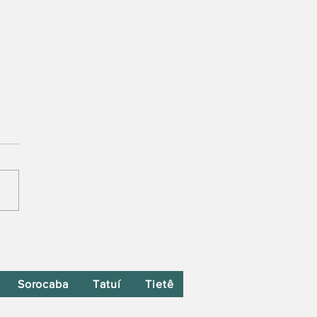
Sorocaba
Tatuí
Tietê