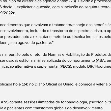
 reunião da diretoria da agência ontem (23). Devido a processos
NS decidiu explicitar a questão, com a inclusão do seguinte text
39/2022):
procedimentos que envolvam o tratamento/manejo dos beneficiári
desenvolvimento, incluindo o transtorno do espectro autista, a o
or prestador apto a executar o método ou técnica indicados pel
a doença ou agravo do paciente.”
as na reunião pelo diretor de Normas e Habilitação de Produtos 
 ser usadas estão: a análise aplicada do comportamento (ABA, em 
icação alternativa e suplementar (PECS), modelo DIR/Floortime
licada hoje (24) no Diário Oficial da União, e começa a valer a pa
ANS garante sessões ilimitadas de fonoaudiologia, psicologia, te
pia a pacientes com transtornos globais do desenvolvimento.