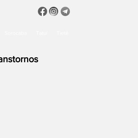
Sorocaba
Tatuí
Tietê
anstornos