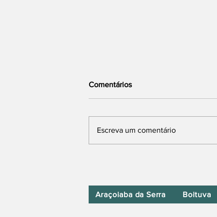
Comentários
Escreva um comentário
“Mulheres de bem”: Nova
Mensagem de Michelle após
Escolha do vice de Flávio
Araçoiaba da Serra
Boituva