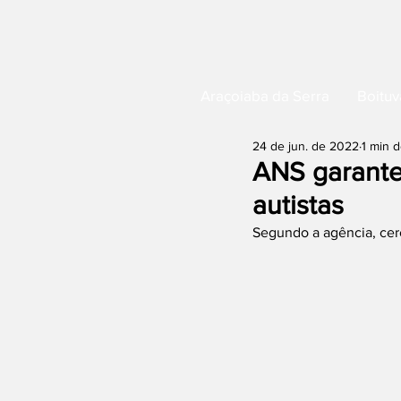
Araçoiaba da Serra
Boituv
24 de jun. de 2022
1 min d
ANS garante
autistas
Segundo a agência, cerc