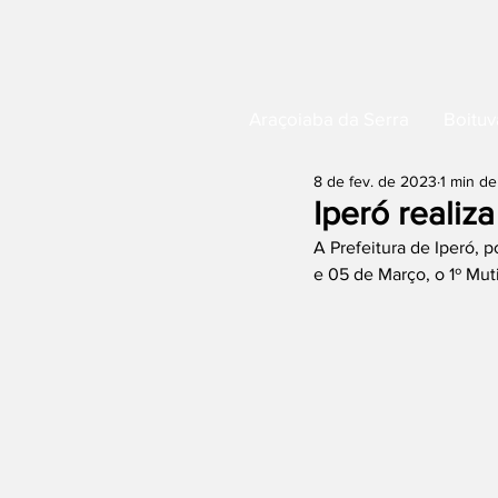
Araçoiaba da Serra
Boituv
8 de fev. de 2023
1 min de
Iperó realiz
A Prefeitura de Iperó, 
e 05 de Março, o 1º Mut