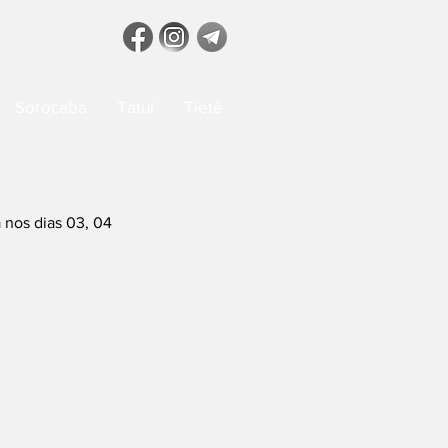
Sorocaba
Tatuí
Tietê
 nos dias 03, 04 