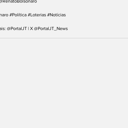
 @RenatoBolsonaro
naro
#Política
#Loterias
#Notícias
ais: @PortalJT | X @PortalJT_News