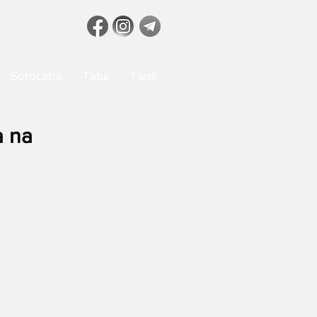
Sorocaba
Tatuí
Tietê
a na