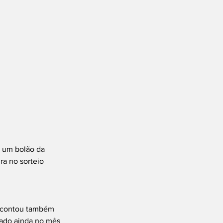
e um bolão da 
a no sorteio 
o contou também 
rado ainda no mês 