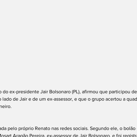
 do ex-presidente Jair Bolsonaro (PL), afirmou que participou d
lado de Jair e de um ex-assessor, e que o grupo acertou a quadr
neiro.
ada pelo próprio Renato nas redes sociais. Segundo ele, o bolã
osart Aragão Pereira, ex-assessor de Jair Bolsonaro, e foi regist