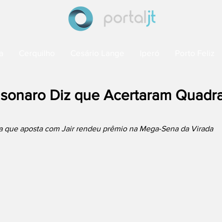
a
Cerquilho
Cesário Lange
Iperó
Porto Feliz
lsonaro Diz que Acertaram Quadr
a que aposta com Jair rendeu prêmio na Mega-Sena da Virada