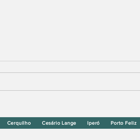
Moraes Nega Pedido para
Filhos Visitarem Bolsonaro no
Dia dos Pais
Cerquilho
Cesário Lange
Iperó
Porto Feliz