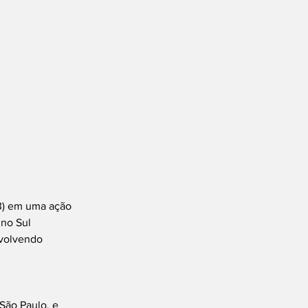
(3) em uma ação 
 no Sul 
volvendo 
São Paulo, e 