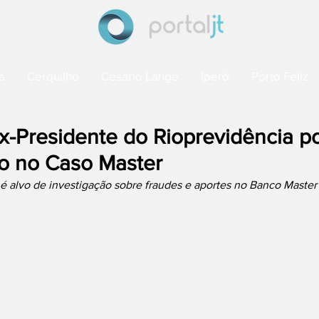
a
Cerquilho
Cesário Lange
Iperó
Porto Feliz
x-Presidente do Rioprevidência p
o no Caso Master
é alvo de investigação sobre fraudes e aportes no Banco Master