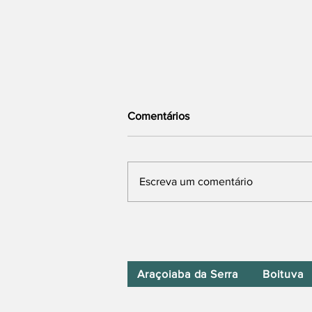
Comentários
Escreva um comentário
PF Encontra Foto de Políticos
com Alvo de Investigação
Sobre o INSS
Araçoiaba da Serra
Boituva