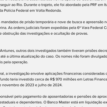
eguir ao Rio. Durante o trajeto, ele foi abordado pela PRF em Ita
da Polícia Federal em Volta Redonda.
 mandados de prisão temporária e nove de busca e apreensão no
rina. As ordens judiciais foram expedidas pela 6ª Vara Federal Cr
e obstrução das investigações e ocultação de provas.
Antunes, outros dois investigados também tiveram prisões decre
até a última atualização do caso. Os nomes não foram divulgado
is pela operação.
l, a investigação envolve aplicações financeiras consideradas de
fundo teria investido cerca de R$ 970 milhões em Letras Finance
e novembro de 2023 e julho de 2024.
sponsável pelo pagamento de aposentadorias e pensões de apro
 estaduais e dependentes. O Banco Master está em liquidação ext