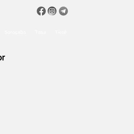
Sorocaba
Tatuí
Tietê
or