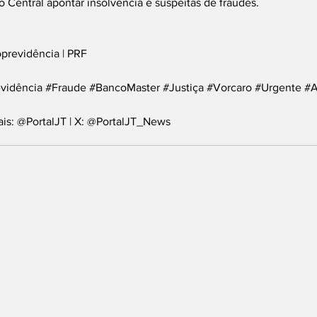
Central apontar insolvência e suspeitas de fraudes.
oprevidência | PRF
vidência
#Fraude
#BancoMaster
#Justiça
#Vorcaro
#Urgente
#A
ais: @PortalJT | X: @PortalJT_News