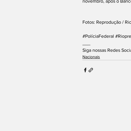
novembro, após o Banco 
Fotos: Reprodução / Ri
#PolíciaFederal
#Riopre
___
Siga nossas Redes Soci
Nacionais