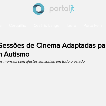
a
Cerquilho
Cesário Lange
Iperó
Porto Feliz
Sessões de Cinema Adaptadas pa
m Autismo
es mensais com ajustes sensoriais em todo o estado