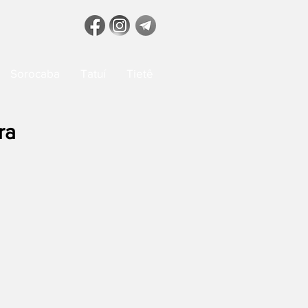
Sorocaba
Tatuí
Tietê
ra