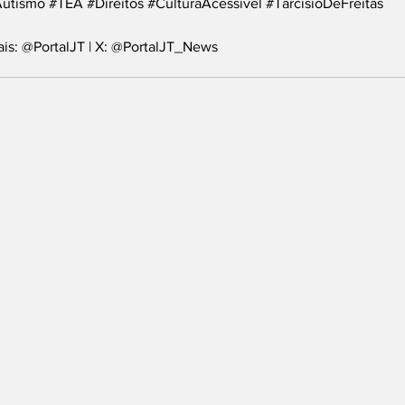
utismo
#TEA
#Direitos
#CulturaAcessível
#TarcísioDeFreitas
ais: @PortalJT | X: @PortalJT_News