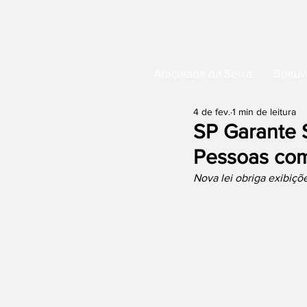
Araçoiaba da Serra
Boituv
4 de fev.
1 min de leitura
SP Garante 
Pessoas co
Nova lei obriga exibiçõ