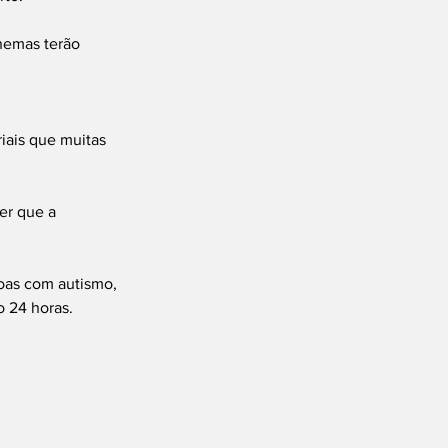
nemas terão 
iais que muitas 
er que a 
soas com autismo, 
o 24 horas.