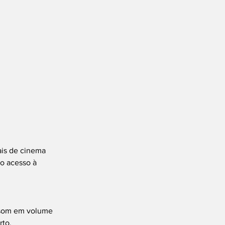
is de cinema 
o acesso à 
 som em volume 
rto.