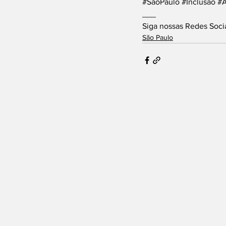
#SãoPaulo
#Inclusão
#A
___
Siga nossas Redes Soci
São Paulo