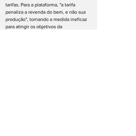
tarifas. Para a plataforma, "a tarifa 
penaliza a revenda do bem, e não sua 
produção", tornando a medida ineficaz 
para atingir os objetivos da 
investigação. As manifestações serão 
analisadas pelo USTR antes da decisão 
definitiva sobre o tarifaço.
#EstadosUnidos
#Brasil
#DonaldTrump
#Economia
#Tarifas
#ComércioInternacional
#CocaCola
#Tesla
#eBay
___
Siga nossas Redes Sociais: @PortalJT | 
X: @PortalJT_News
Nacionais