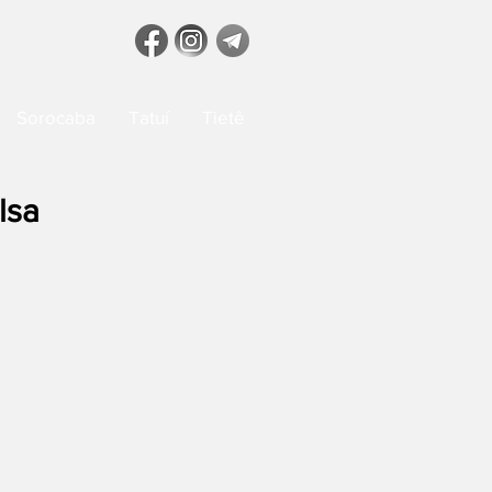
Sorocaba
Tatuí
Tietê
lsa