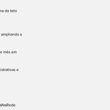
a do teto 
 ampliando a 
por mês em 
strativas e 
áNaRede