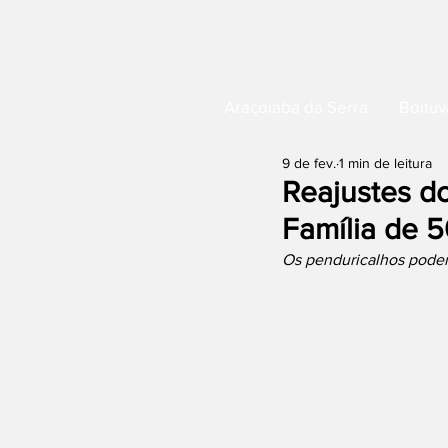
Araçoiaba da Serra
Boituv
9 de fev.
1 min de leitura
Reajustes do
Família de 5
Os penduricalhos podem