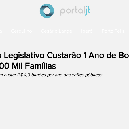
a
Cerquilho
Cesário Lange
Iperó
Porto Feliz
 Legislativo Custarão 1 Ano de Bo
00 Mil Famílias
 custar R$ 4,3 bilhões por ano aos cofres públicos