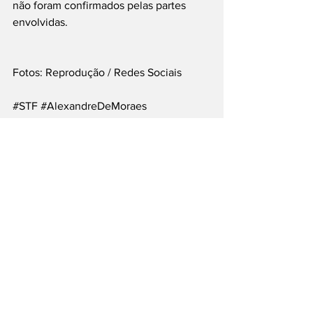
não foram confirmados pelas partes 
envolvidas.
Fotos: Reprodução / Redes Sociais
#STF
#AlexandreDeMoraes
#VivianeBarci
#DanielVorcaro
#BancoMaster
#Política
#Justiça
#Atenção
___
Siga nossas Redes Sociais: @PortalJT | 
X: @PortalJT_News
Nacionais