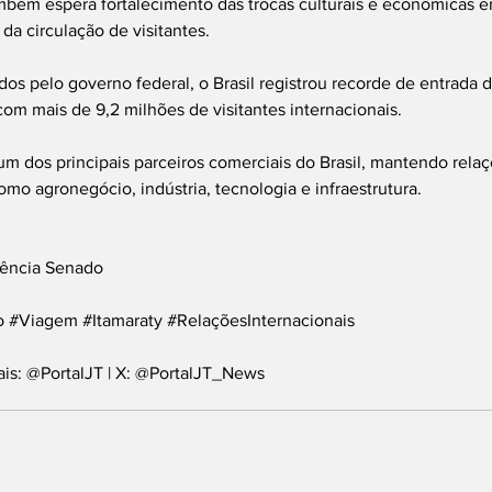
mbém espera fortalecimento das trocas culturais e econômicas en
da circulação de visitantes.
s pelo governo federal, o Brasil registrou recorde de entrada de
om mais de 9,2 milhões de visitantes internacionais.
um dos principais parceiros comerciais do Brasil, mantendo rela
omo agronegócio, indústria, tecnologia e infraestrutura.
gência Senado
o
#Viagem
#Itamaraty
#RelaçõesInternacionais
ais: @PortalJT | X: @PortalJT_News