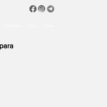
Sorocaba
Tatuí
Tietê
 para