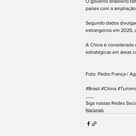
O governo brasileiro ta
países com a ampliação 
Segundo dados divulgado
estrangeiros em 2025, c
A China é considerada 
estratégicas em áreas c
Foto: Pedro França / A
#Brasil
#China
#Turism
___
Siga nossas Redes Soci
Nacionais