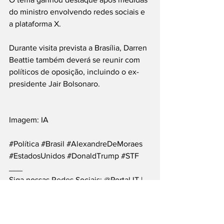
do ministro envolvendo redes sociais e 
a plataforma X.
Durante visita prevista a Brasília, Darren 
Beattie também deverá se reunir com 
políticos de oposição, incluindo o ex-
presidente Jair Bolsonaro.
Imagem: IA
#Política
#Brasil
#AlexandreDeMoraes
#EstadosUnidos
#DonaldTrump
#STF
___
Siga nossas Redes Sociais: @PortalJT | 
X: @PortalJT_News
Nacionais