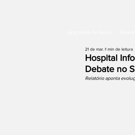
Araçoiaba da Serra
Boituv
21 de mar.
1 min de leitura
Hospital In
Debate no 
Relatório aponta evoluç