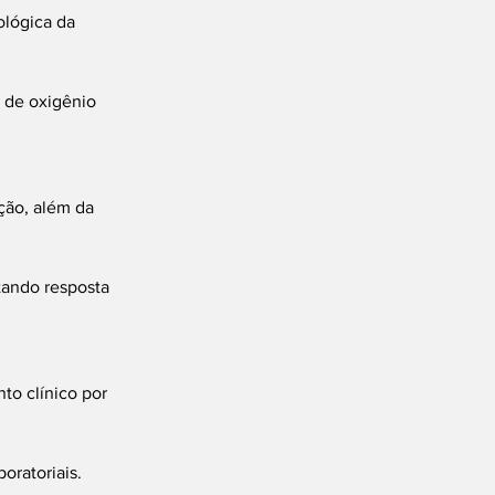
ológica da 
 de oxigênio 
ção, além da 
tando resposta 
o clínico por 
oratoriais.