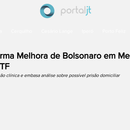
a
Cerquilho
Cesário Lange
Iperó
Porto Feliz
forma Melhora de Bolsonaro em Me
STF
ão clínica e embasa análise sobre possível prisão domiciliar