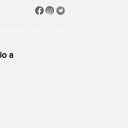
Sorocaba
Tatuí
Tietê
io a