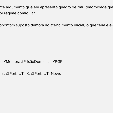
nte argumenta que ele apresenta quadro de “multimorbidade gra
or regime domiciliar.
ontam suposta demora no atendimento inicial, o que teria elev
de
#Melhora
#PrisãoDomiciliar
#PGR
ais: @PortalJT | X: @PortalJT_News