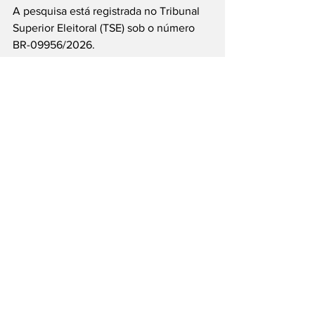
A pesquisa está registrada no Tribunal 
Superior Eleitoral (TSE) sob o número 
BR-09956/2026.
Imagem Gerada
#Datafolha
#Lula
#FlavioBolsonaro
#Eleições2026
#PolíticaBrasileira
#PesquisaEleitoral
#Presidência
#DarkHorse
#DanielVorcaro
#BancoMaster
___
Siga nossas Redes Sociais: @PortalJT | 
X: @PortalJT_News
Nacionais