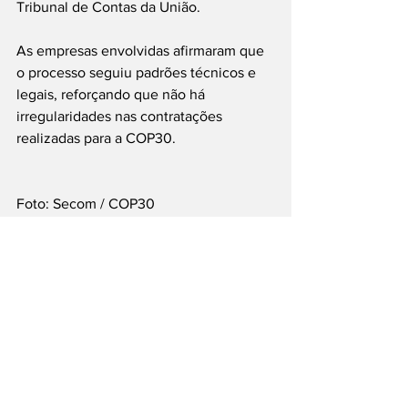
Tribunal de Contas da União.
As empresas envolvidas afirmaram que 
o processo seguiu padrões técnicos e 
legais, reforçando que não há 
irregularidades nas contratações 
realizadas para a COP30.
Foto: Secom / COP30
#COP30
#GovernoFederal
#Vorcaro
#Política
#Transparência
#Embratur
#Brasil
___
Siga nossas Redes Sociais: @PortalJT | 
X: @PortalJT_News
Nacionais