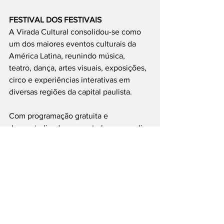
FESTIVAL DOS FESTIVAIS
A Virada Cultural consolidou-se como 
um dos maiores eventos culturais da 
América Latina, reunindo música, 
teatro, dança, artes visuais, exposições, 
circo e experiências interativas em 
diversas regiões da capital paulista.
Com programação gratuita e 
descentralizada, o evento busca ampliar 
o acesso à cultura e oferecer opções de 
lazer para moradores e turistas durante 
todo o fim de semana.
Foto: Divulgação
#ViradaCultural2026
#SãoPaulo